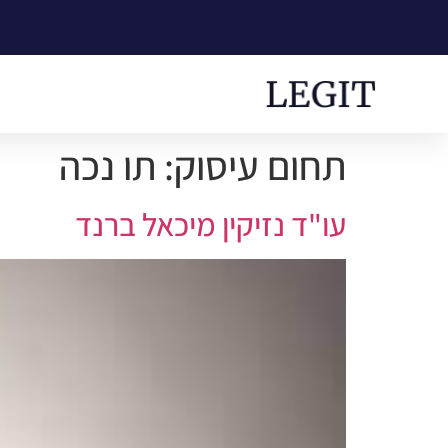
תחום עיסוק:
תו נכה
עו"ד נזיקין מיכאל ברנד