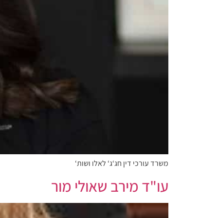
משרד עורכי דין חג‘ג‘ לאלו ושות‘
עו"ד מירב שאולי מור