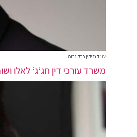
עו"ד נזיקין ברק נבות
משרד עורכי דין חג‘ג‘ לאלו ושו