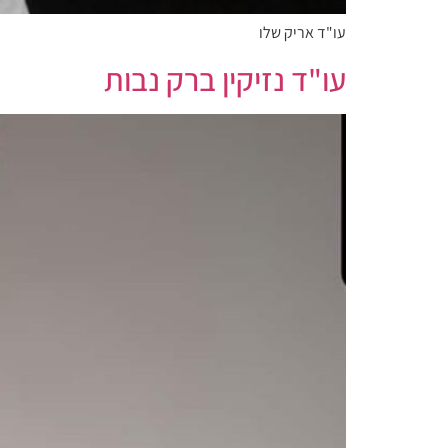
עו"ד אריק שלו
עו"ד נזיקין ברק נבות