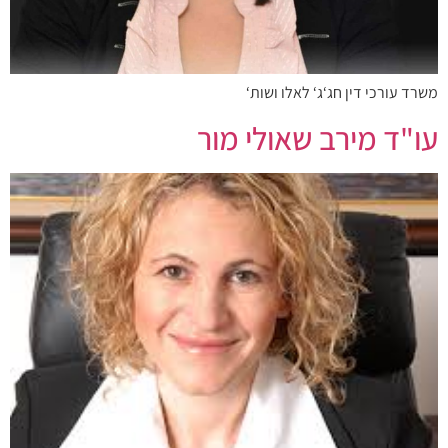
משרד עורכי דין חג‘ג‘ לאלו ושות‘
עו"ד מירב שאולי מור