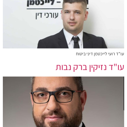
עו"ד רועי לייכטמן דיני ביטוח
עו"ד נזיקין ברק נבות