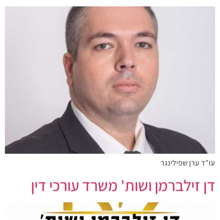
עו"ד ערן שפילינגר
דן זילברמן ושות' משרד עורכי דין