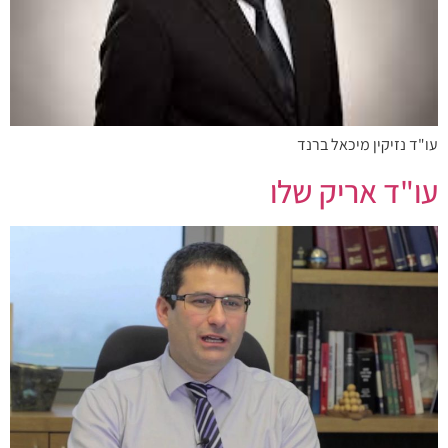
עו"ד נזיקין מיכאל ברנד
עו"ד אריק שלו