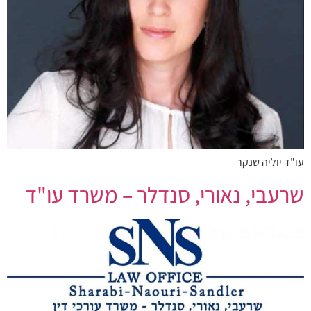
עו"ד יוליה שנקר
שרעבי, נאורי, סנדלר – משרד עו"ד