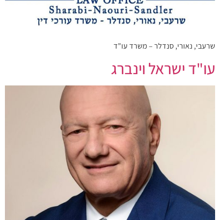
שרעבי, נאורי, סנדלר – משרד עו"ד
עו"ד ישראל וינברג