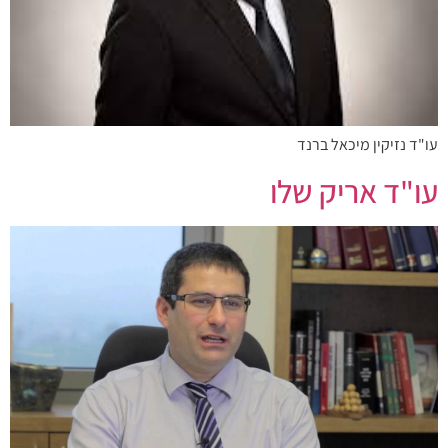
עו"ד נזיקין מיכאל ברנד
עו"ד אריק שלו