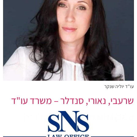
עו"ד יוליה שנקר
שרעבי, נאורי, סנדלר – משרד עו"ד