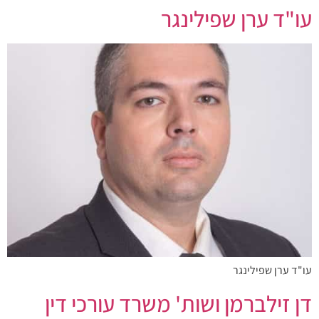
עו"ד ערן שפילינגר
עו"ד ערן שפילינגר
דן זילברמן ושות' משרד עורכי דין