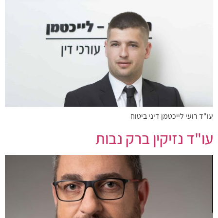
עו"ד רועי לייכטמן דיני ביטוח
עו"ד נזיקין ברק נבות