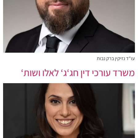
עו"ד נזיקין ברק נבות
משרד עורכי דין חג‘ג‘ לאלו ושות‘