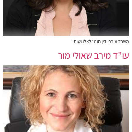
משרד עורכי דין חג‘ג‘ לאלו ושות‘
עו"ד מירב שאולי מור