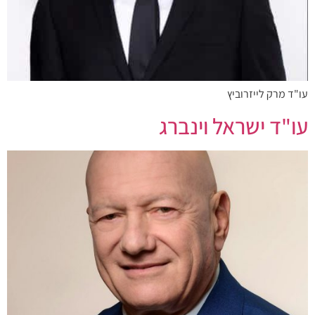
עו"ד מרק לייזרוביץ
עו"ד ישראל וינברג