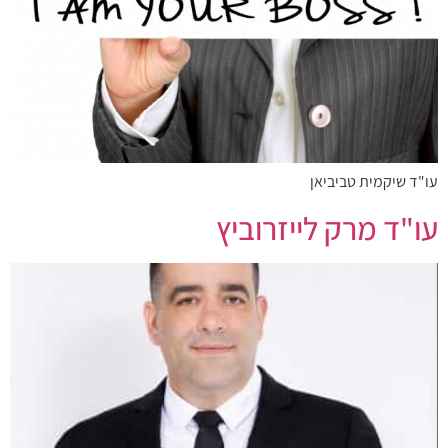
עו"ד שיקמית טביביאן
עו"ד מרק לייזרוביץ