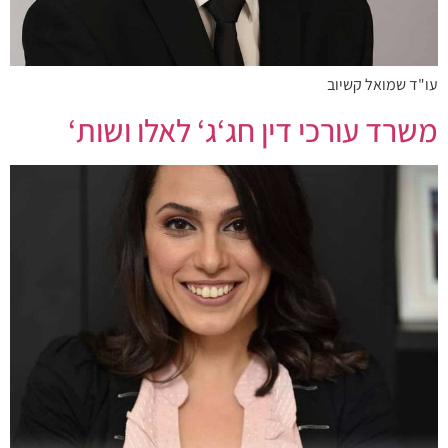
עו"ד שמואל קשיוב
משרד עורכי דין חג‘ג‘ לאלו ושות‘