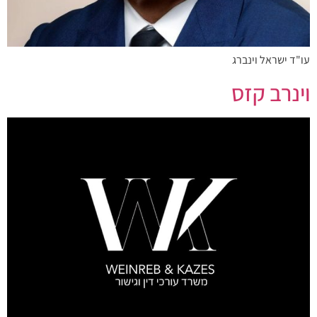
עו"ד ישראל וינברג
וינרב קזס