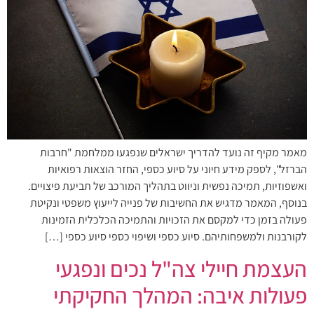
מאמר מקיף זה נועד להדריך ישראלים שנפגעו ממלחמת "חרבות
הברזל", לספק מידע חיוני על סיוע כספי, החזר הוצאות רפואיות
ואשפוזיות, תמיכה נפשית וניווט בתהליך המורכב של תביעת פיצויים.
בנוסף, המאמר מדגיש את החשיבות של פנייה לייעוץ משפטי ונקיטת
פעולה בזמן כדי למקסם את הזכויות והתמיכה הכלכלית הזמינות
לקורבנות ולמשפחותיהם. סיוע כספי ושיפוי כספי סיוע כספי […]
העצמת חיילי צה"ל נכים ונפגעי
פעולות איבה: המהלך החקיקתי