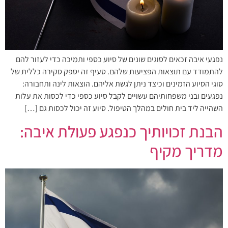
נפגעי איבה זכאים לסוגים שונים של סיוע כספי ותמיכה כדי לעזור להם
להתמודד עם תוצאות הפציעות שלהם. סעיף זה יספק סקירה כללית של
סוגי הסיוע הזמינים וכיצד ניתן לגשת אליהם. הוצאות לינה ותחבורה:
נפגעים ובני משפחותיהם עשויים לקבל סיוע כספי כדי לכסות את עלות
השהייה ליד בית חולים במהלך הטיפול. סיוע זה יכול לכסות גם […]
הבנת זכויותיך כנפגע פעולת איבה:
מדריך מקיף