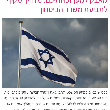
לתביעת משרד הביטחון
לפני שיוצאים למסע המשפטי לתבוע את משרד הביטחון, חשוב להבין את
סוגי הפציעות והנכויות הקשורות לשירות שעלולות להצדיק הגשת תביעה
משפטית. אלה יכולים לכלול פציעות פיזיות שנגרמו במהלך אימונים או
קרב, הפרעות נפשיות כגון הפרעת דחק פוסט-טראומטית (PTSD),