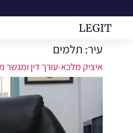
עיר:
תלמים
איציק מלכא-עורך דין ומגשר מ