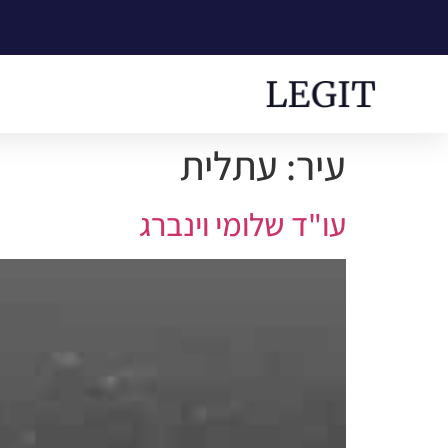
עיר:
עתלית
עו"ד שלומי וינברג