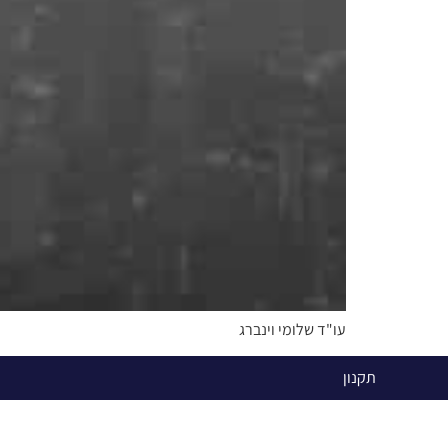
עו"ד שלומי וינברג
תקנון