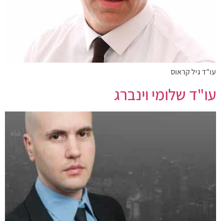
עו"ד גיל קראוס
עו"ד שלומי וינברג