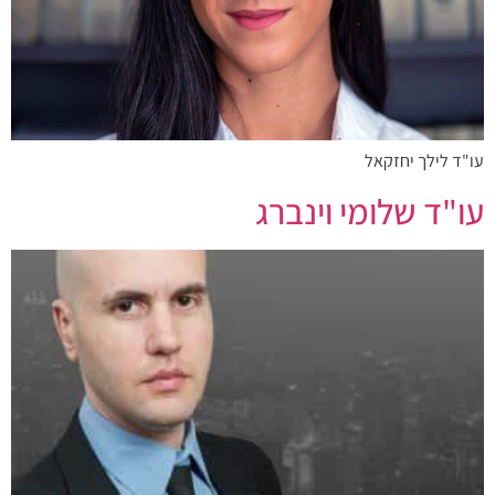
עו"ד לילך יחזקאל
עו"ד שלומי וינברג