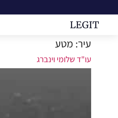
עיר:
מטע
עו"ד שלומי וינברג