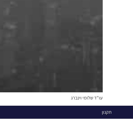
עו"ד שלומי וינברג
תקנון