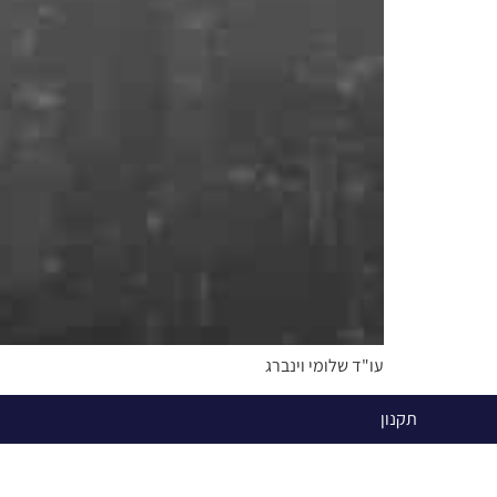
עו"ד שלומי וינברג
תקנון