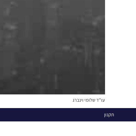
עו"ד שלומי וינברג
תקנון