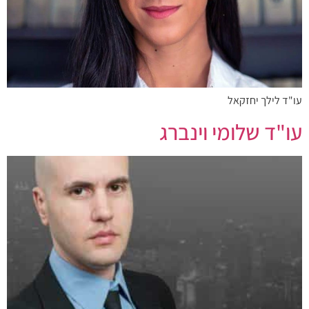
עו"ד לילך יחזקאל
עו"ד שלומי וינברג