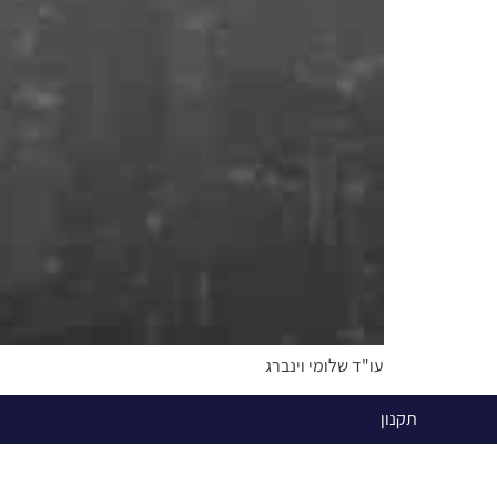
עו"ד שלומי וינברג
תקנון