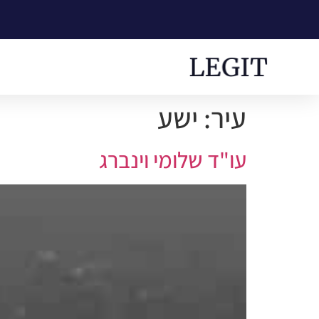
עיר:
ישע
עו"ד שלומי וינברג