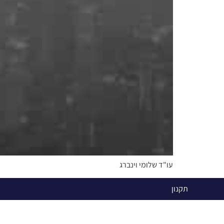
עו"ד שלומי וינברג
תקנון