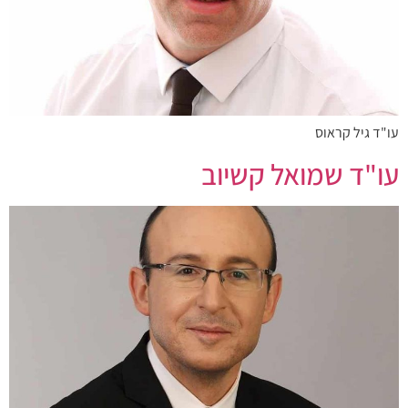
עו"ד גיל קראוס
עו"ד שמואל קשיוב