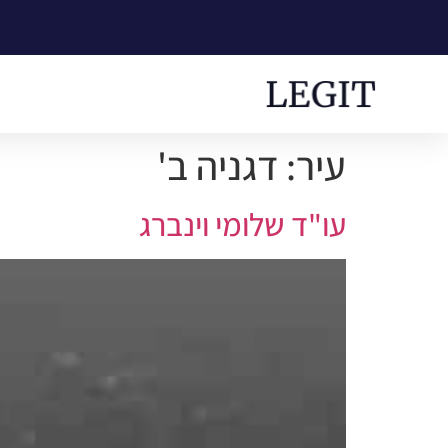
עיר:
דגניה ב'
עו"ד שלומי וינברג