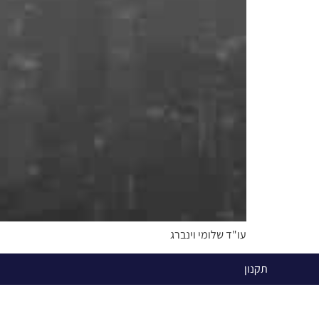
עו"ד שלומי וינברג
תקנון