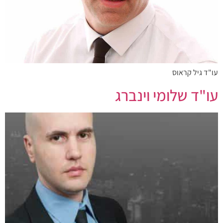
עו"ד גיל קראוס
עו"ד שלומי וינברג