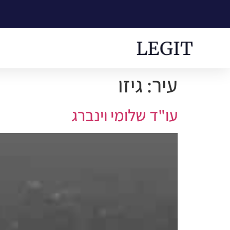
עיר:
גיזו
עו"ד שלומי וינברג