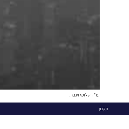
עו"ד שלומי וינברג
תקנון