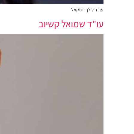
עו"ד לילך יחזקאל
עו"ד שמואל קשיוב