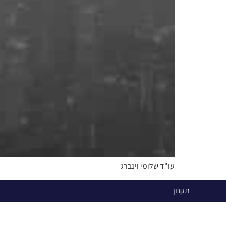
עו"ד שלומי וינברג
תקנון