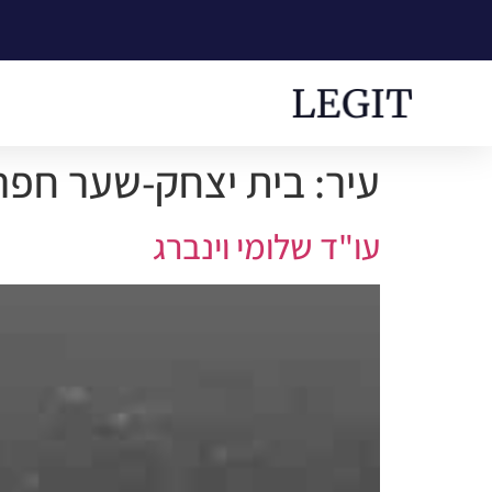
עיר:
בית יצחק-שער חפר
עו"ד שלומי וינברג