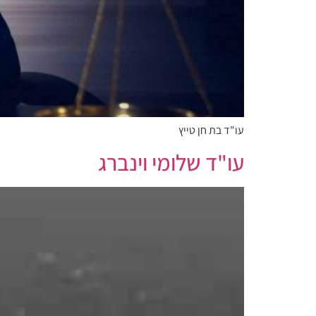
עו"ד בת חן טייץ
עו"ד שלומי וינברג