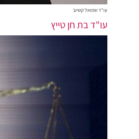
עו"ד שמואל קשיוב
עו"ד בת חן טייץ