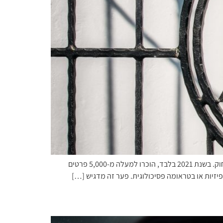
ככל שמספר הקורבנות של מעשי האיבה עולה, מתגלה פער קריטי: חוסר במודעות נרחבת לזכויות ולזכאות שיש לקורבנות אלה על פי החוק. בשנת 2021 בלבד, הוכרו למעלה מ-5,000 פרטים
יזיות או בטראומה פסיכולוגית. פער זה מדגיש […]