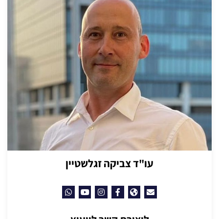
עו"ד צביקה זגלשטיין