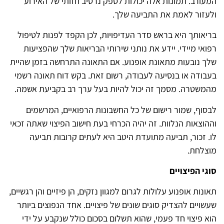
המעורב. תמונות אלה יכולות לספק נרטיב חזותי של האירוע
ולעזור לאמת את התביעה שלך.
בריאותך היא בראש סדר העדיפויות, לכן הקפד לפנות לטיפול
רפואי מיידי. יידע את נותני שירותי הבריאות שלך שהפציעות
שלך נובעות מתאונת אופנוע. אם התאונה התרחשה בזמן שהיית
בעבודה או בנסיעה לעבודה, רשום זאת. בקש דוח תאונה רשמי
מהמשטרה. מסמך זה יכול להיות בעל ערך רב בקביעת אשמה.
לבסוף, שמור רישום של כל החשבונות הרפואיים, המרשמים
וההוצאות הנלוות. זה יהיה הכרחי בעת חישוב הפיצוי שאתה זכאי
לו. זכור, תביעה מתועדת היטב היא לעתים קרובות תביעה
מוצלחת.
סוגי הפיצויים
תאונות אופנוע עלולות לגרום למגוון נזקים, הן פיזיים והן רגשיים,
שעשויים להצדיק סוגים שונים של פיצויים. אחד הנפוצים ביותר
הוא פיצוי חד פעמי, שהוא תשלום בסכום כולל שנקבע על ידי