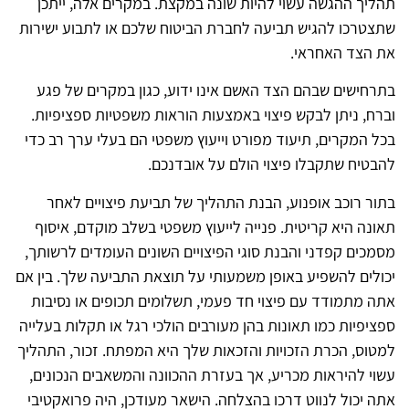
תהליך ההגשה עשוי להיות שונה במקצת. במקרים אלה, ייתכן
שתצטרכו להגיש תביעה לחברת הביטוח שלכם או לתבוע ישירות
את הצד האחראי.
בתרחישים שבהם הצד האשם אינו ידוע, כגון במקרים של פגע
וברח, ניתן לבקש פיצוי באמצעות הוראות משפטיות ספציפיות.
בכל המקרים, תיעוד מפורט וייעוץ משפטי הם בעלי ערך רב כדי
להבטיח שתקבלו פיצוי הולם על אובדנכם.
בתור רוכב אופנוע, הבנת התהליך של תביעת פיצויים לאחר
תאונה היא קריטית. פנייה לייעוץ משפטי בשלב מוקדם, איסוף
מסמכים קפדני והבנת סוגי הפיצויים השונים העומדים לרשותך,
יכולים להשפיע באופן משמעותי על תוצאת התביעה שלך. בין אם
אתה מתמודד עם פיצוי חד פעמי, תשלומים תכופים או נסיבות
ספציפיות כמו תאונות בהן מעורבים הולכי רגל או תקלות בעלייה
למטוס, הכרת הזכויות והזכאות שלך היא המפתח. זכור, התהליך
עשוי להיראות מכריע, אך בעזרת ההכוונה והמשאבים הנכונים,
אתה יכול לנווט דרכו בהצלחה. הישאר מעודכן, היה פרואקטיבי